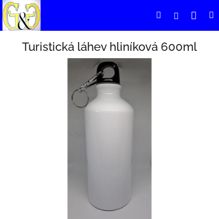
Přejít
Nák
Hledat
Přihlášení
na
obsah
koší
Turistická láhev hliníková 600ml