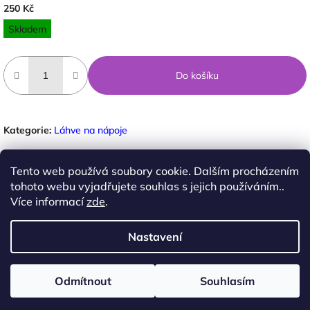
250 Kč
Měrná
Skladem
cena:
Do košíku
Kategorie
:
Láhve na nápoje
Tento web používá soubory cookie. Dalším procházením
ZEPTAT SE
tohoto webu vyjadřujete souhlas s jejich používáním..
Více informací
zde
.
Nastavení
Facebook
Z
á
Copyright 2026
Ateliér pod Lípou
. Všechna práva
Odmítnout
Souhlasím
Vytvořil Shoptet
p
vyhrazena.