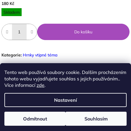
180 Kč
Měrná
Skladem
cena:
Do košíku
Kategorie
:
Hrnky vtipné téma
Tento web používá soubory cookie. Dalším procházením
ZEPTAT SE
tohoto webu vyjadřujete souhlas s jejich používáním..
Více informací
zde
.
Nastavení
Facebook
Z
á
Copyright 2026
Ateliér pod Lípou
. Všechna práva
Odmítnout
Souhlasím
Vytvořil Shoptet
p
vyhrazena.